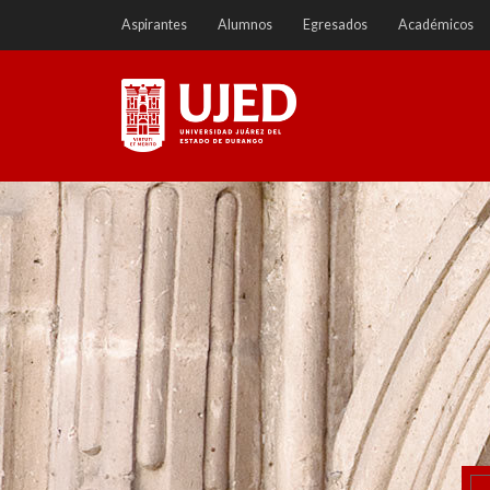
Ir
Aspirantes
Alumnos
Egresados
Académicos
a
contenido
Universidad Juárez del
Estado de Durango