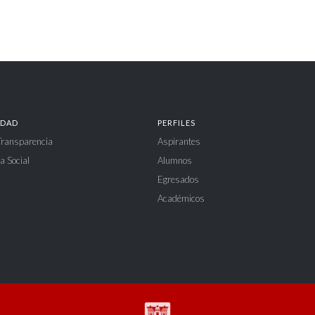
IDAD
PERFILES
 Transparencia
Aspirantes
a Social
Alumnos
Egresados
Académicos