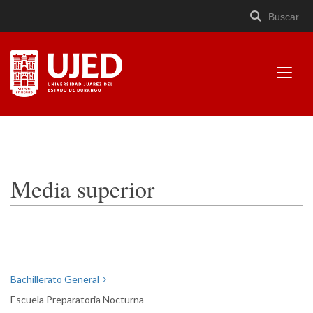
Buscar
Buscar
Cerrar
×
Ir
Buscar
buscad
a
contenido
Mostr
menú
Universidad Juárez del
Estado de Durango
Media superior
Bachillerato General
Escuela Preparatoria Nocturna