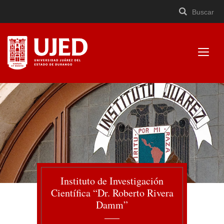
Buscar
Buscar
Cerrar
×
Ir
Buscar
buscad
a
contenido
Mostr
menú
Universidad Juárez del
Estado de Durango
Instituto de Investigación
Científica “Dr. Roberto Rivera
Damm”