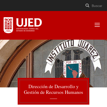
Buscar
Buscar
Cerrar
×
Ir
Buscar
buscad
a
contenido
Mostr
menú
Universidad Juárez del
Estado de Durango
Dirección de Desarrollo y
Gestión de Recursos Humanos