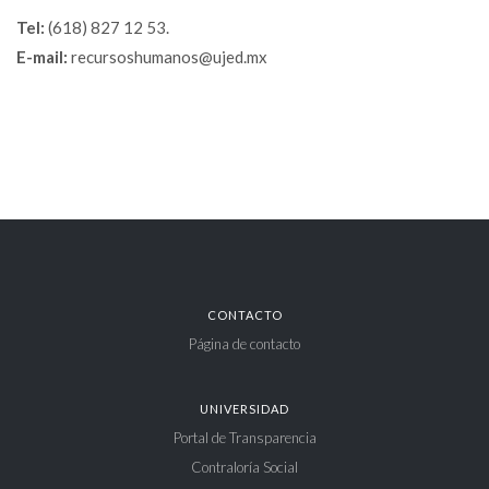
Tel:
(618) 827 12 53.
E-mail:
recursoshumanos@ujed.mx
CONTACTO
Página de contacto
UNIVERSIDAD
Portal de Transparencia
Contraloría Social