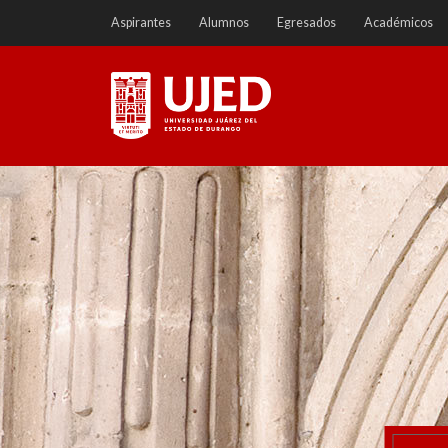
Ir
Aspirantes
Alumnos
Egresados
Académicos
a
contenido
Universidad Juárez del
Estado de Durango