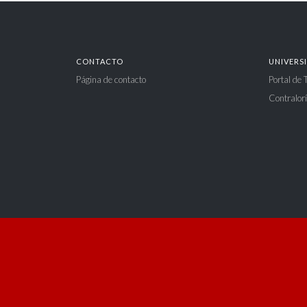
CONTACTO
UNIVERS
Página de contacto
Portal de
Contralorí