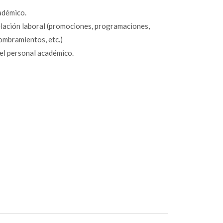
adémico.
elación laboral (promociones, programaciones,
nombramientos, etc.)
del personal académico.