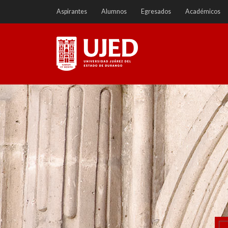
Ir
Aspirantes
Alumnos
Egresados
Académicos
a
contenido
Universidad Juárez del
Estado de Durango