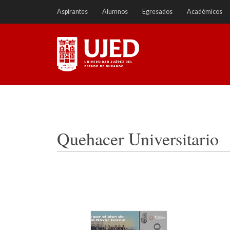
Ir
Aspirantes
Alumnos
Egresados
Académicos
a
contenido
Universidad Juárez del
Estado de Durango
Quehacer Universitario