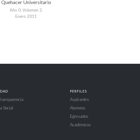
Quehacer Universitario
Año 0. Volumen 2.
Enero 2011
IDAD
PERFILES
 Transparencia
Aspirantes
a Social
Alumnos
Egresados
Académicos