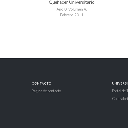
Quehacer Universitario
Año 0. Volumen 4.
Febrero 2011
CONTACTO
UNIVERS
Página de contacto
Portal de
Contralorí