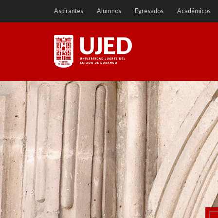
Ir
Aspirantes
Alumnos
Egresados
Académicos
a
contenido
Universidad Juárez del
Estado de Durango