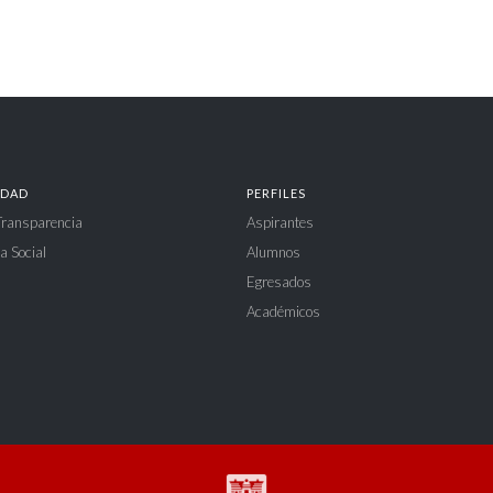
IDAD
PERFILES
 Transparencia
Aspirantes
a Social
Alumnos
Egresados
Académicos