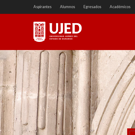
Ir
Aspirantes
Alumnos
Egresados
Académicos
a
contenido
Universidad Juárez del
Estado de Durango