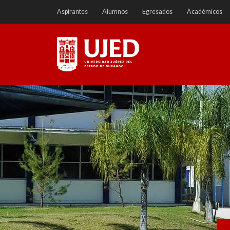
Ir
Aspirantes
Alumnos
Egresados
Académicos
a
contenido
Universidad Juárez del
Estado de Durango