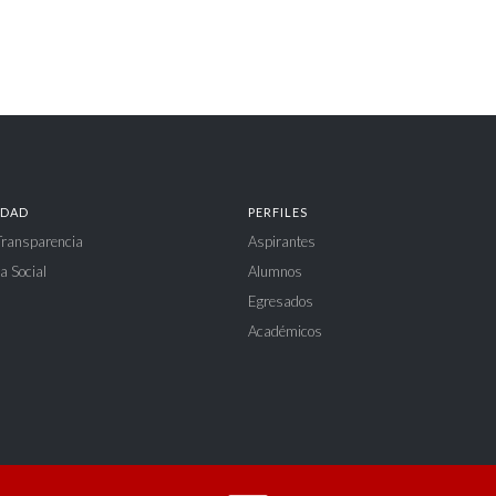
IDAD
PERFILES
 Transparencia
Aspirantes
a Social
Alumnos
Egresados
Académicos