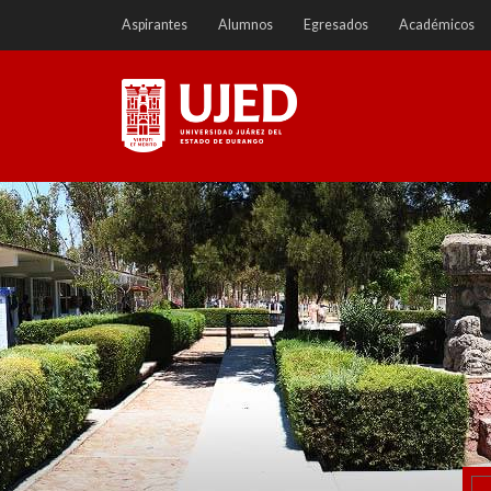
Ir
Aspirantes
Alumnos
Egresados
Académicos
a
contenido
Universidad Juárez del
Estado de Durango