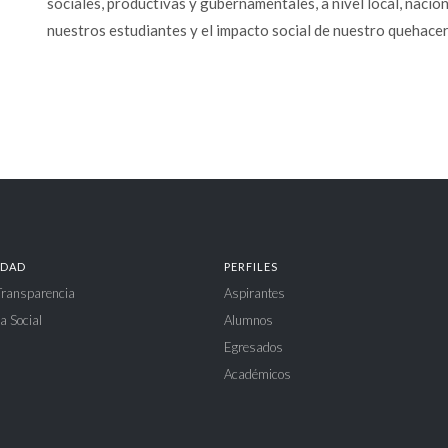
sociales, productivas y gubernamentales, a nivel local, nacion
nuestros estudiantes y el impacto social de nuestro quehacer 
IDAD
PERFILES
 Transparencia
Aspirantes
a Social
Alumnos
Egresados
Académicos