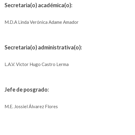
Secretaria(o) académica(o):
M.D.A Linda Verónica Adame Amador
Secretaria(o) administrativa(o):
L.A.V. Victor Hugo Castro Lerma
Jefe de posgrado:
M.E. Jossiel Álvarez Flores