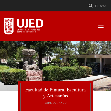
Buscar
Buscar
Cerrar
×
Ir
Buscar
buscad
a
contenido
Mostr
menú
Universidad Juárez del
Estado de Durango
Facultad de Pintura, Escultura
y Artesanías
SEDE DURANGO