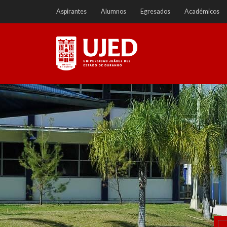
Ir
Aspirantes
Alumnos
Egresados
Académicos
a
contenido
Universidad Juárez del
Estado de Durango