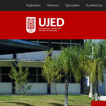
Ir
Aspirantes
Alumnos
Egresados
Académicos
a
contenido
Universidad Juárez del
Estado de Durango