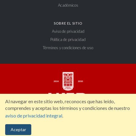
Académicos
SOBRE EL SITIO
Aviso de privacidad
Política de privacidad
Términos y condiciones de uso
Al navegar en este sitio web, reconoces que has leído,
comprendes y aceptas los términos y condiciones de nuestro
aviso de privacidad integral
.
Constitución 404 Sur, Zona Centro. C.P. 34000, Durango, Dgo. México. Tel: (618)
Aceptar
827 12 00.
ujed@ujed.mx