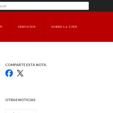
Buscar
EXPANDIR
EXPANDIR
ÓN
SERVICIOS
SOBRE LA UJED
COMPARTE ESTA NOTA
Facebook
X
OTRAS NOTICIAS