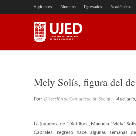
Ir
Aspirantes
Alumnos
Egresados
Académicos
a
contenido
Universidad Juárez del
Estado de Durango
Mely Solís, figura del de
Por:
Dirección de Comunicación Social
-
4 de juni
La jugadora de “Diablitas”, Manuela “Mely” Solí
Cabrales, regresó hace algunas semanas d