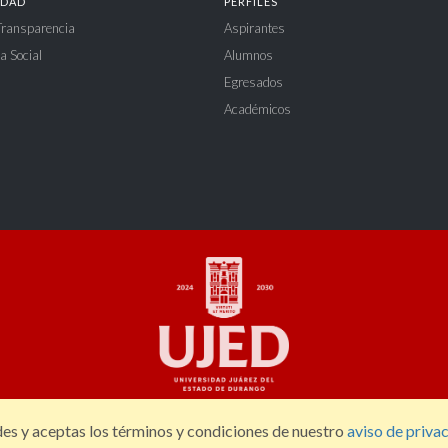
IDAD
PERFILES
 Transparencia
Aspirantes
a Social
Alumnos
Egresados
Académicos
des y aceptas los términos y condiciones de nuestro
aviso de privac
ón 404 Sur, Zona Centro. C.P. 34000, Durango, Dgo. México. Tel: (618) 827 12 00.
uje