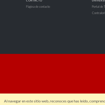
CONTACTO
UNIVERS
Página de contacto
Portal de
Contralorí
Al navegar en este sitio web, reconoces que has leído, compren
Constituci