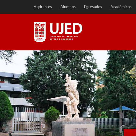
Ir
Aspirantes
Alumnos
Egresados
Académicos
a
contenido
Universidad Juárez del
Estado de Durango