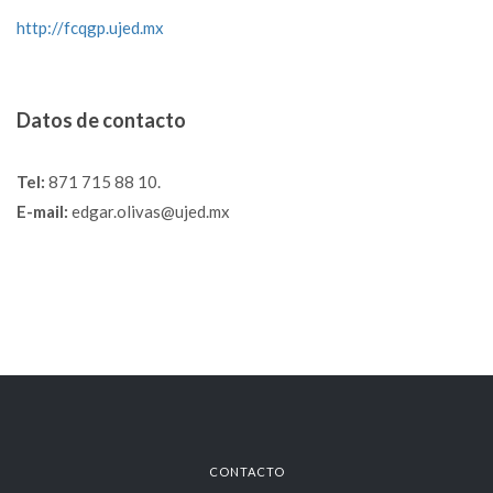
http://fcqgp.ujed.mx
Datos de contacto
Tel:
871 715 88 10.
E-mail:
edgar.olivas@ujed.mx
CONTACTO