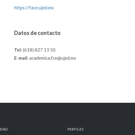
https://face.ujed.mx
Datos de contacto
Tel:
(618) 827 13 50.
E-mail:
academica.fce@ujed.mx
IDAD
PERFILES