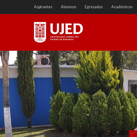
Ir
Aspirantes
Alumnos
Egresados
Académicos
a
contenido
Universidad Juárez del
Estado de Durango