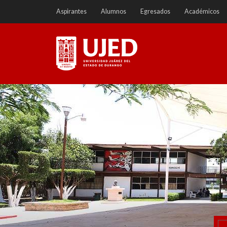
Ir
Aspirantes
Alumnos
Egresados
Académicos
a
contenido
Universidad Juárez del
Estado de Durango