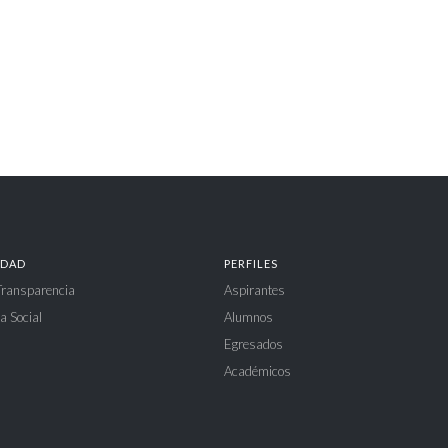
IDAD
PERFILES
 Transparencia
Aspirantes
a Social
Alumnos
Egresados
Académicos