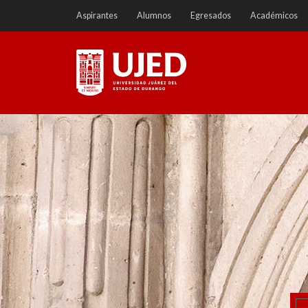
Ir
Aspirantes
Alumnos
Egresados
Académicos
a
contenido
Universidad Juárez del
Estado de Durango