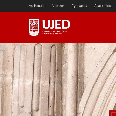
Ir
Aspirantes
Alumnos
Egresados
Académicos
a
contenido
Universidad Juárez del
Estado de Durango