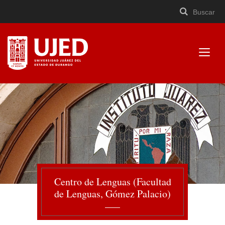
Buscar
Buscar
Cerrar
×
Ir
Buscar
buscad
a
contenido
Mostr
menú
Universidad Juárez del
Estado de Durango
Centro de Lenguas (Facultad
de Lenguas, Gómez Palacio)