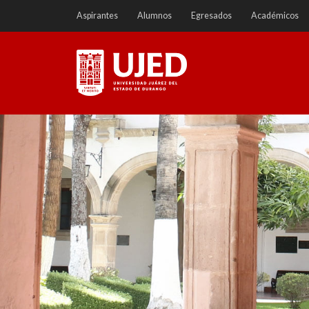
Ir
Aspirantes
Alumnos
Egresados
Académicos
a
contenido
Universidad Juárez del
Estado de Durango