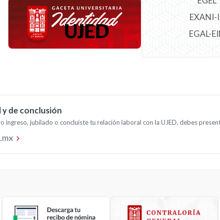
EGEL
EXANI-I
EGAL-E
l y de conclusión
o ingreso, jubilado o concluíste tu relación laboral con la UJED, debes prese
d.mx