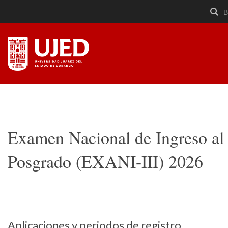
Buscar
Ir
B
a
contenido
Universidad Juárez del
Estado de Durango
Examen Nacional de Ingreso al
Posgrado (EXANI-III) 2026
Aplicaciones y periodos de registro