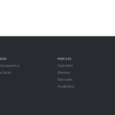
IDAD
PERFILES
 Transparencia
Aspirantes
a Social
Alumnos
Egresados
Académicos