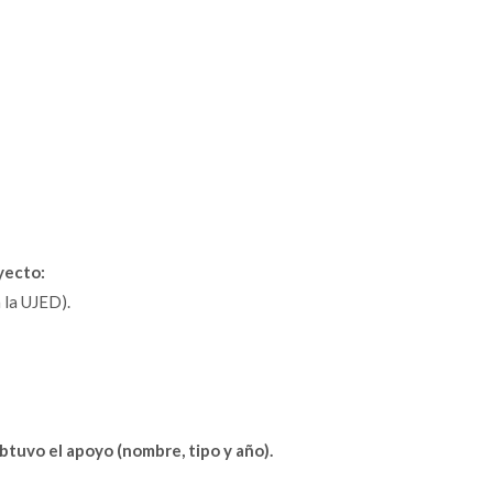
yecto:
 la UJED).
btuvo el apoyo (nombre, tipo y año).