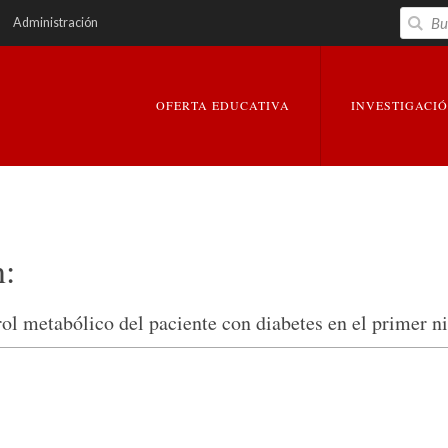
Buscar
Administración
EXPANDIR
EXPANDIR
OFERTA EDUCATIVA
INVESTIGACI
n:
l metabólico del paciente con diabetes en el primer ni