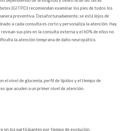
o dependiendo de la longitud y simetría de las fibras
betes (GITPD) recomiendan examinar los pies de todos los
 manera preventiva. Desafortunadamente, se está lejos de
inado a cada consulta es corto y personaliza la atención. Hay
 revisan sus pies en la consulta externa y el 60% de ellos no
 dificulta la atención temprana de daño neuropático.
el nivel de glucemia, perfil de lípidos y el tiempo de
es que acuden a un primer nivel de atención.
e en los participantes por tiempo de evolución.