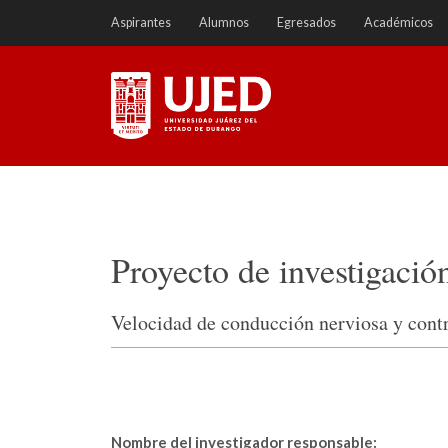
Ir
Aspirantes
Alumnos
Egresados
Académicos
a
contenido
Universidad Juárez del
Estado de Durango
Proyecto de investigació
Velocidad de conducción nerviosa y contro
Nombre del investigador responsable: