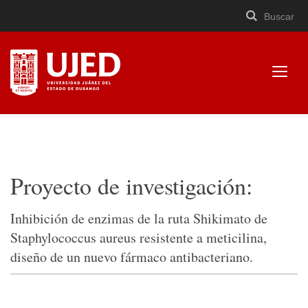
Buscar
Buscar
Cerrar
×
Ir
Buscar
buscad
a
contenido
Mostr
menú
Universidad Juárez del
Estado de Durango
Proyecto de investigación:
Inhibición de enzimas de la ruta Shikimato de
Staphylococcus aureus resistente a meticilina,
diseño de un nuevo fármaco antibacteriano.