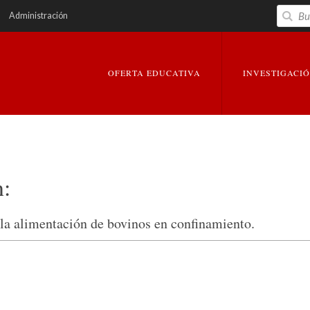
Buscar
Administración
EXPANDIR
EXPANDIR
OFERTA EDUCATIVA
INVESTIGACI
n:
 la alimentación de bovinos en confinamiento.