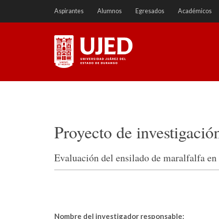
Ir
Aspirantes
Alumnos
Egresados
Académicos
a
contenido
Universidad Juárez del
Estado de Durango
Proyecto de investigació
Evaluación del ensilado de maralfalfa en
Nombre del investigador responsable: