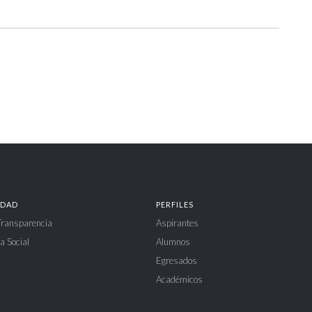
IDAD
PERFILES
 Transparencia
Aspirantes
a Social
Alumnos
Egresados
Académicos