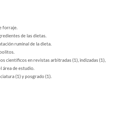
e forraje.
ngredientes de las dietas.
ntación ruminal de la dieta.
abolitos.
s científicos en revistas arbitradas (1), indizadas (1),
el área de estudio.
iatura (1) y posgrado (1).