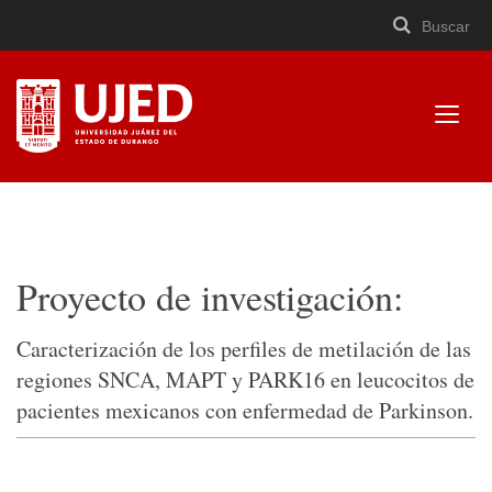
Buscar
Buscar
Cerrar
×
Ir
Buscar
buscad
a
contenido
Mostr
menú
Universidad Juárez del
Estado de Durango
Proyecto de investigación:
Caracterización de los perfiles de metilación de las
regiones SNCA, MAPT y PARK16 en leucocitos de
pacientes mexicanos con enfermedad de Parkinson.