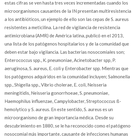
estas cifras se ven hasta tres veces incrementadas cuando los
microorganismos causantes de la IN presentan multiresistencia
a los antibióticos, un ejemplo de ello son las cepas de S. aureus
resistentes a meticilina. La red de vigilancia de resistencia
antimicrobiana (AMR) de América latina, publicó en el 2013,
una lista de los patógenos hospitalarios y de la comunidad que
deben estar bajo vigilancia. Las bacterias nosocomiales son;
Enterococcus spp., K. pneumoniae, Acinetobacter spp, P.
aeruginosa, S. aureus, E. coli y Enterobacter spp. Mientras que
los patógenos adquiridos en la comunidad incluyen; Salmonella
spp., Shigella spp., Vibrio cholerae, E. coli, Neisseria
meningitidis, Neisseria gonorrhoeae, S. pneumoniae,
Haemophilus influenzae, Campylobacter, Streptococcus ß-
hemolytico y S. aureus. En este sentido, S. aureus es un
microorganismo de gran importancia médica. Desde su
descubrimiento en 1880, se le ha reconocido como el patógeno
nosocomial más importante, causante de infecciones humanas