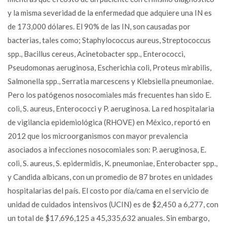
y la misma severidad de la enfermedad que adquiere una IN es
de 173,000 dólares. El 90% de las IN, son causadas por
bacterias, tales como; Staphylococcus aureus, Streptococcus
spp., Bacillus cereus, Acinetobacter spp., Enterococci,
Pseudomonas aeruginosa, Escherichia coli, Proteus mirabilis,
Salmonella spp., Serratia marcescens y Klebsiella pneumoniae.
Pero los patógenos nosocomiales más frecuentes han sido E.
coli, S. aureus, Enterococci y P. aeruginosa. La red hospitalaria
de vigilancia epidemiológica (RHOVE) en México, reportó en
2012 que los microorganismos con mayor prevalencia
asociados a infecciones nosocomiales son: P. aeruginosa, E.
coli, S. aureus, S. epidermidis, K. pneumoniae, Enterobacter spp.,
y Candida albicans, con un promedio de 87 brotes en unidades
hospitalarias del país. El costo por día/cama en el servicio de
unidad de cuidados intensivos (UCIN) es de $2,450 a 6,277, con
un total de $17,696,125 a 45,335,632 anuales. Sin embargo,