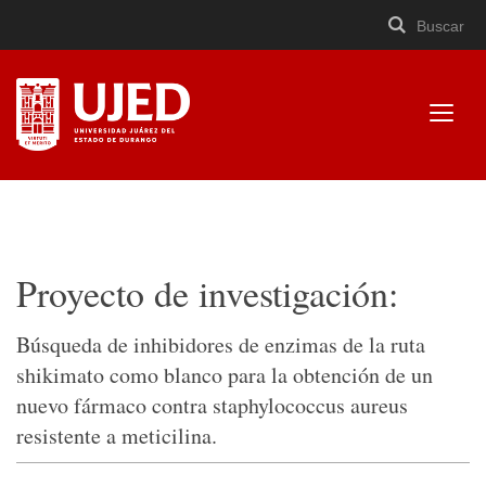
Buscar
Buscar
Cerrar
×
Ir
Buscar
buscad
a
contenido
Mostr
menú
Universidad Juárez del
Estado de Durango
Proyecto de investigación:
Búsqueda de inhibidores de enzimas de la ruta
shikimato como blanco para la obtención de un
nuevo fármaco contra staphylococcus aureus
resistente a meticilina.