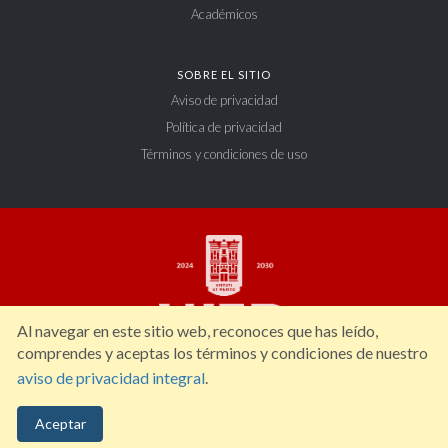
Académicos
SOBRE EL SITIO
Aviso de privacidad
Política de privacidad
Términos y condiciones de uso
Al navegar en este sitio web, reconoces que has leído,
comprendes y aceptas los términos y condiciones de nuestro
aviso de privacidad integral
.
Constitución 404 Sur, Zona Centro. C.P. 34000, Durango, Dgo. México. Tel: (618)
Aceptar
827 12 00.
ujed@ujed.mx