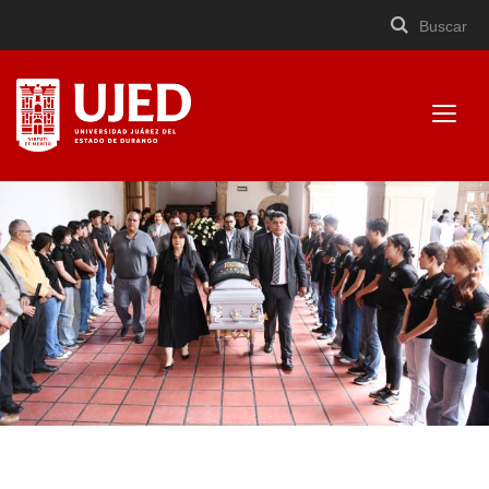
Buscar
Buscar
Cerrar
×
Ir
Buscar
buscad
a
contenido
Mostr
menú
Universidad Juárez del
Estado de Durango