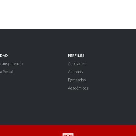
IDAD
PERFILES
 Transparencia
Aspirantes
a Social
Alumnos
Egresados
Académicos