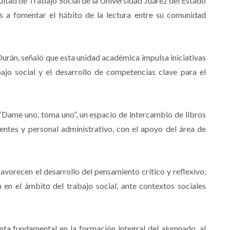
cultad de Trabajo Social de la Universidad Juárez del Estado
s a fomentar el hábito de la lectura entre su comunidad
Durán, señaló que esta unidad académica impulsa iniciativas
bajo social y el desarrollo de competencias clave para el
 “Dame uno, toma uno”, un espacio de intercambio de libros
centes y personal administrativo, con el apoyo del área de
vorecen el desarrollo del pensamiento crítico y reflexivo,
 en el ámbito del trabajo social, ante contextos sociales
ta fundamental en la formación integral del alumnado, al