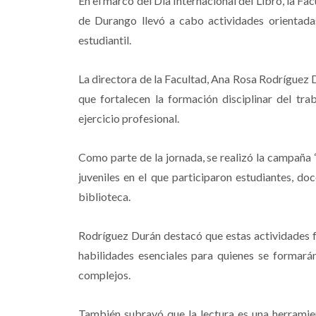
En el marco del Día Internacional del Libro, la Fa
de Durango llevó a cabo actividades orientada
estudiantil.
La directora de la Facultad, Ana Rosa Rodríguez 
que fortalecen la formación disciplinar del tra
ejercicio profesional.
Como parte de la jornada, se realizó la campaña
juveniles en el que participaron estudiantes, do
biblioteca.
Rodríguez Durán destacó que estas actividades fa
habilidades esenciales para quienes se formarán
complejos.
También subrayó que la lectura es una herramien