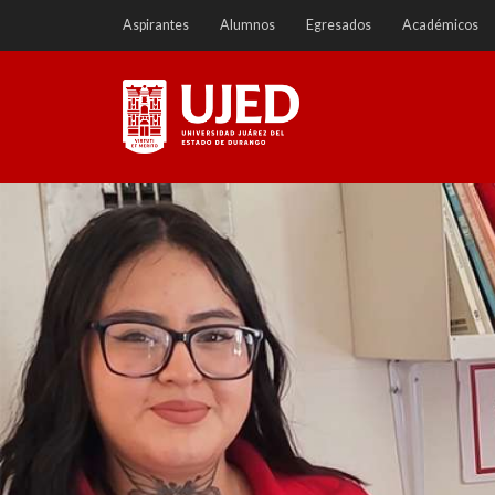
Ir
Aspirantes
Alumnos
Egresados
Académicos
a
contenido
Universidad Juárez del
Estado de Durango