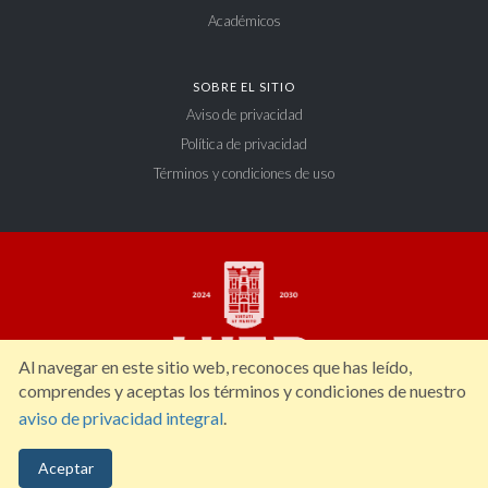
Académicos
SOBRE EL SITIO
Aviso de privacidad
Política de privacidad
Términos y condiciones de uso
Al navegar en este sitio web, reconoces que has leído,
comprendes y aceptas los términos y condiciones de nuestro
aviso de privacidad integral
.
Constitución 404 Sur, Zona Centro. C.P. 34000, Durango, Dgo. México. Tel: (618)
Aceptar
827 12 00.
ujed@ujed.mx