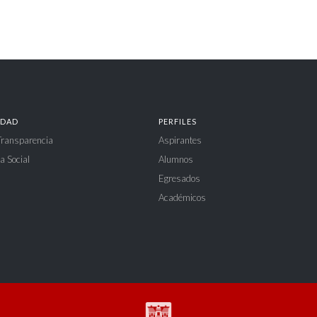
IDAD
PERFILES
 Transparencia
Aspirantes
a Social
Alumnos
Egresados
Académicos