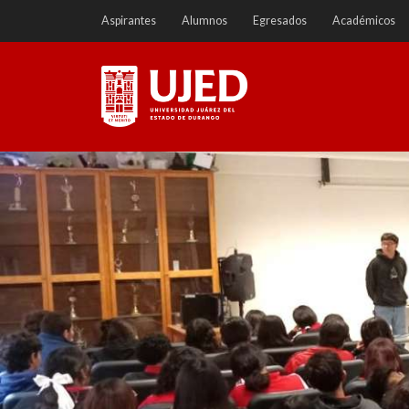
Ir
Aspirantes
Alumnos
Egresados
Académicos
a
contenido
Universidad Juárez del
Estado de Durango