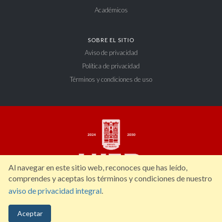
Académicos
SOBRE EL SITIO
Aviso de privacidad
Política de privacidad
Términos y condiciones de uso
Al navegar en este sitio web, reconoces que has leído,
comprendes y aceptas los términos y condiciones de nuestro
aviso de privacidad integral
.
Constitución 404 Sur, Zona Centro. C.P. 34000, Durango, Dgo. México. Tel: (618)
Aceptar
827 12 00.
ujed@ujed.mx