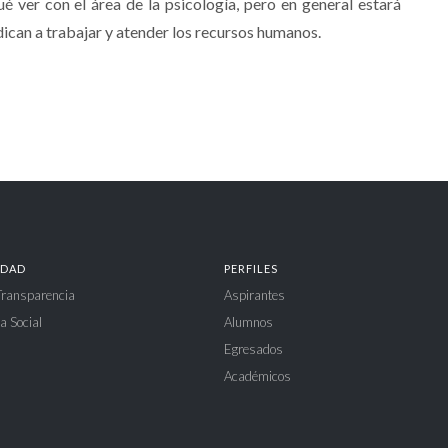
é ver con el área de la psicología, pero en general estará
dican a trabajar y atender los recursos humanos.
IDAD
PERFILES
 Transparencia
Aspirantes
a Social
Alumnos
Egresados
Académicos