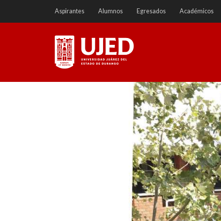
Ir
Aspirantes
Alumnos
Egresados
Académicos
a
contenido
Universidad Juárez del
Estado de Durango