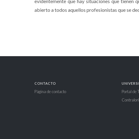
evidentemente que hay situaciones que tienen qu
abierto a todos aquellos profesionistas que se de
CONTACTO
UNIVERS
Página de contacto
Portal de
Contralorí