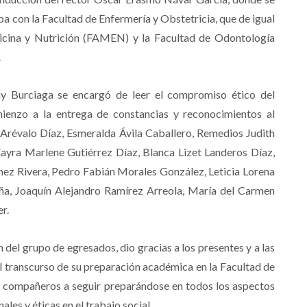
apa con la Facultad de Enfermería y Obstetricia, que de igual
icina y Nutrición (FAMEN) y la Facultad de Odontología
.
y Burciaga se encargó de leer el compromiso ético del
mienzo a la entrega de constancias y reconocimientos al
Arévalo Díaz, Esmeralda Ávila Caballero, Remedios Judith
ayra Marlene Gutiérrez Díaz, Blanca Lizet Landeros Díaz,
z Rivera, Pedro Fabián Morales González, Leticia Lorena
ña, Joaquín Alejandro Ramírez Arreola, María del Carmen
r.
del grupo de egresados, dio gracias a los presentes y a las
el transcurso de su preparación académica en la Facultad de
sus compañeros a seguir preparándose en todos los aspectos
les y éticas en el trabajo social.