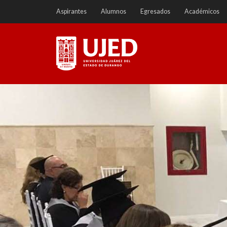
Ir
Aspirantes
Alumnos
Egresados
Académicos
a
contenido
Universidad Juárez del
Estado de Durango