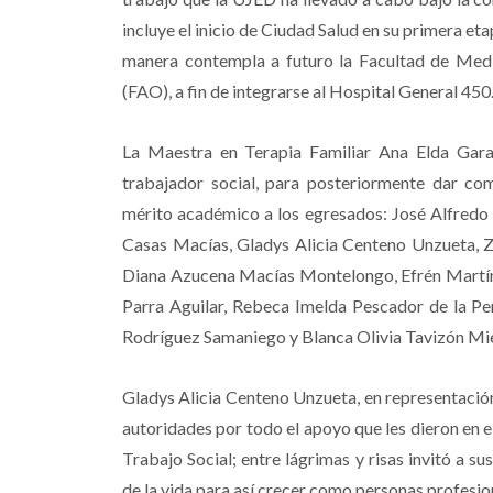
incluye el inicio de Ciudad Salud en su primera et
manera contempla a futuro la Facultad de Med
(FAO), a fin de integrarse al Hospital General 450
La Maestra en Terapia Familiar Ana Elda Gara
trabajador social, para posteriormente dar co
mérito académico a los egresados: José Alfredo 
Casas Macías, Gladys Alicia Centeno Unzueta, Z
Diana Azucena Macías Montelongo, Efrén Martíne
Parra Aguilar, Rebeca Imelda Pescador de la Pe
Rodríguez Samaniego y Blanca Olivia Tavizón Mie
Gladys Alicia Centeno Unzueta, en representación 
autoridades por todo el apoyo que les dieron en 
Trabajo Social; entre lágrimas y risas invitó a 
de la vida para así crecer como personas profesiona