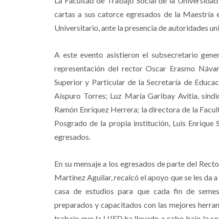
La Facultad de Trabajo Social de la Universidad
cartas a sus catorce egresados de la Maestría e
Universitario, ante la presencia de autoridades un
A este evento asistieron el subsecretario gene
representación del rector Oscar Erasmo Náva
Superior y Particular de la Secretaría de Educa
Aispuro Torres; Luz María Garibay Avitia, síndi
Ramón Enríquez Herrera; la directora de la Facult
Posgrado de la propia institución, Luis Enrique
egresados.
En su mensaje a los egresados de parte del Recto
Martínez Aguilar, recalcó el apoyo que se les da a
casa de estudios para que cada fin de semes
preparados y capacitados con las mejores herrami
trabajo que la UJED ha llevado a cabo bajo la c