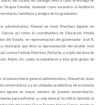
 Juárez del Estado de Durango llevó a cabo la entrega de
n Terapia Familiar, teniendo como escenario el Auditorio
iversitarias, familiares y amigos de los graduados.
ral administrativo, Manuel de Jesús Martínez Aguilar, en
r García; así como la coordinadora de Educación Media
ción del Estado, en representación del gobernador José R.
co municipal, que llevó la representación del alcalde José
ad, Lorena Fabiola Martínez Zertuche, y el jefe del área de
 Soto Alanís, los cuales acompañaron a este gran grupo de
r, el subsecretario general administrativo, Manuel de Jesús
 los universitarios y a las unidades académicas de la máxima
tre egrese un mayor número de jóvenes universitarios,
entas para enfrentar su vida laboral. Se refirió también al
onducción del rector Oscar Erasmo Návar García, donde se