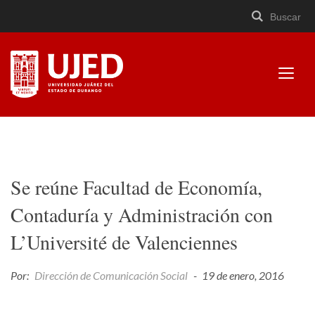
Buscar
Buscar
Cerrar
×
Ir
Buscar
buscad
a
contenido
Mostr
menú
Universidad Juárez del
Estado de Durango
Se reúne Facultad de Economía,
Contaduría y Administración con
L’Université de Valenciennes
Por:
Dirección de Comunicación Social
-
19 de enero, 2016