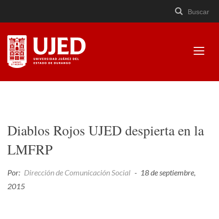
Buscar
Buscar
Cerrar
×
Ir
Buscar
buscad
a
contenido
Mostr
menú
Universidad Juárez del
Estado de Durango
Diablos Rojos UJED despierta en la
LMFRP
Por:
Dirección de Comunicación Social
-
18 de septiembre,
2015