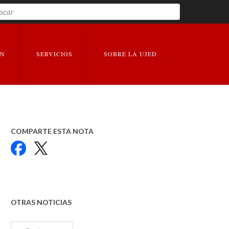
Buscar
EXPANDIR
EXPANDIR
ÓN
SERVICIOS
SOBRE LA UJED
COMPARTE ESTA NOTA
Facebook
X
OTRAS NOTICIAS