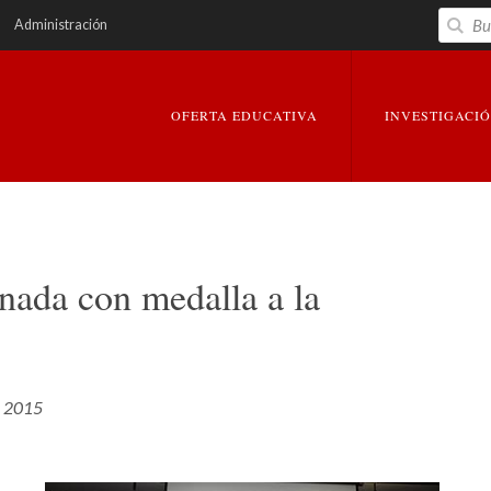
Buscar
Administración
EXPANDIR
EXPANDIR
OFERTA EDUCATIVA
INVESTIGACI
onada con medalla a la
o, 2015