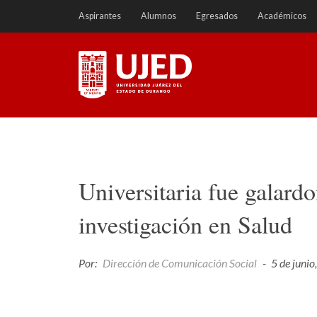
Ir
Aspirantes
Alumnos
Egresados
Académicos
a
contenido
Universidad Juárez del
Estado de Durango
Universitaria fue galard
investigación en Salud
Por:
Dirección de Comunicación Social
-
5 de juni