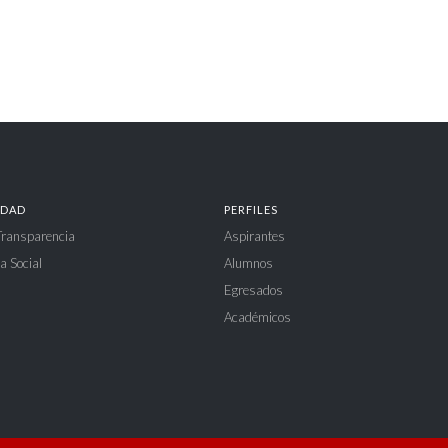
IDAD
PERFILES
 Transparencia
Aspirantes
a Social
Alumnos
Egresados
Académicos