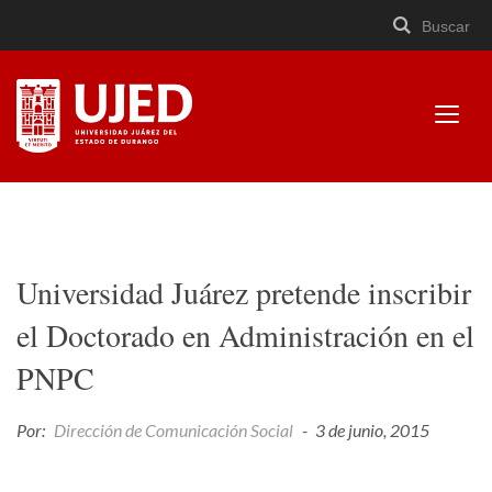
Buscar
Buscar
Cerrar
×
Ir
Buscar
buscad
a
contenido
Mostr
menú
Universidad Juárez del
Estado de Durango
Universidad Juárez pretende inscribir
el Doctorado en Administración en el
PNPC
Por:
Dirección de Comunicación Social
-
3 de junio, 2015