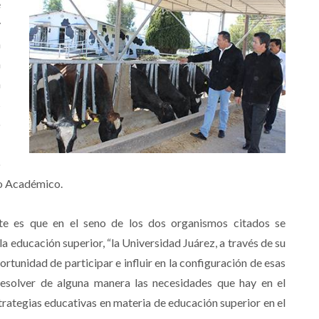
e
y
a
a
a
s
o
a
o
lo Académico.
e es que en el seno de los dos organismos citados se
la educación superior, “la Universidad Juárez, a través de su
ortunidad de participar e influir en la configuración de esas
resolver de alguna manera las necesidades que hay en el
trategias educativas en materia de educación superior en el