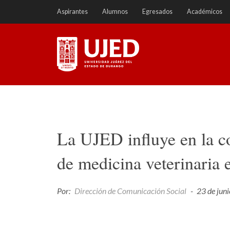
Ir
Aspirantes
Alumnos
Egresados
Académicos
a
contenido
Universidad Juárez del
Estado de Durango
La UJED influye en la co
de medicina veterinaria
Por:
Dirección de Comunicación Social
-
23 de jun