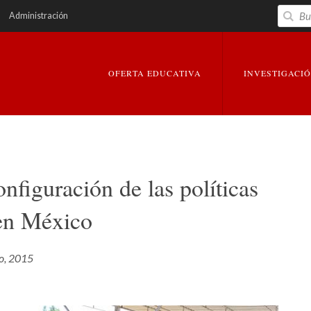
Buscar
Administración
EXPANDIR
EXPANDIR
OFERTA EDUCATIVA
INVESTIGACI
nfiguración de las políticas
 en México
io, 2015