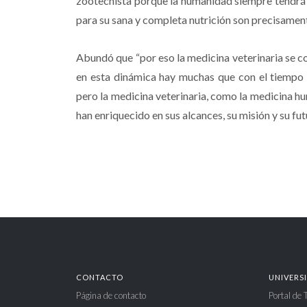
zootecnista porque la humanidad siempre tendrá 
para su sana y completa nutrición son precisament
Abundó que “por eso la medicina veterinaria se c
en esta dinámica hay muchas que con el tiempo 
pero la medicina veterinaria, como la medicina 
han enriquecido en sus alcances, su misión y su fut
CONTACTO
UNIVERS
Página de contacto
Portal de