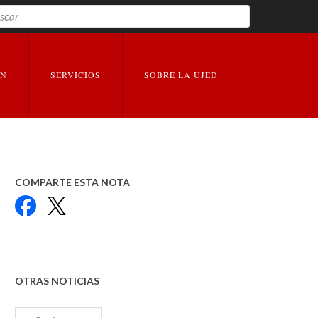
Buscar
EXPANDIR
EXPANDIR
ÓN
SERVICIOS
SOBRE LA UJED
COMPARTE ESTA NOTA
Facebook
X
OTRAS NOTICIAS