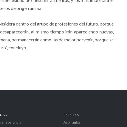
la necesidad de consumir alimentos, y los más importantes
e los de origen animal.
onsidera dentro del grupo de profesiones del futuro, porque
desaparecerán, al mismo tiempo irán apareciendo nuevas,
humana, permanecerán como las de mejor porvenir, porque se
uro”, concluyó.
IDAD
PERFILES
 Transparencia
Aspirantes