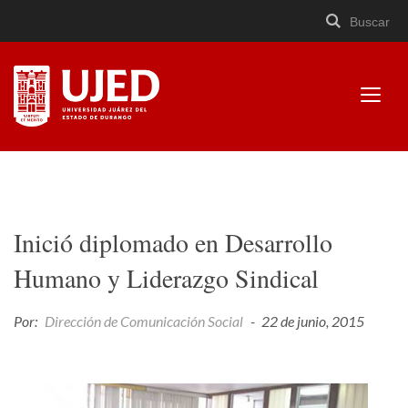
Buscar
Buscar
Cerrar
×
Ir
Buscar
buscad
a
contenido
Mostr
menú
Universidad Juárez del
Estado de Durango
Inició diplomado en Desarrollo
Humano y Liderazgo Sindical
Por:
Dirección de Comunicación Social
-
22 de junio, 2015