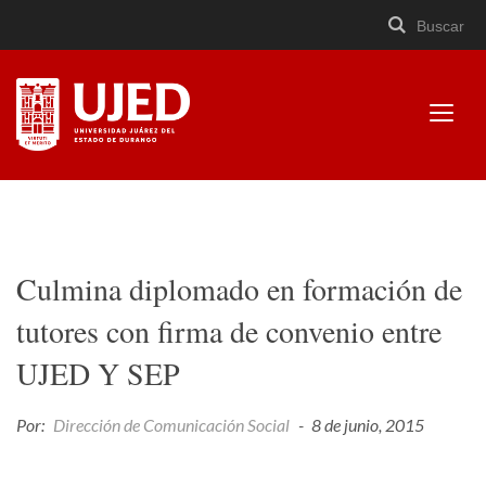
Buscar
Buscar
Cerrar
×
Ir
Buscar
buscad
a
contenido
Mostr
menú
Universidad Juárez del
Estado de Durango
Culmina diplomado en formación de
tutores con firma de convenio entre
UJED Y SEP
Por:
Dirección de Comunicación Social
-
8 de junio, 2015