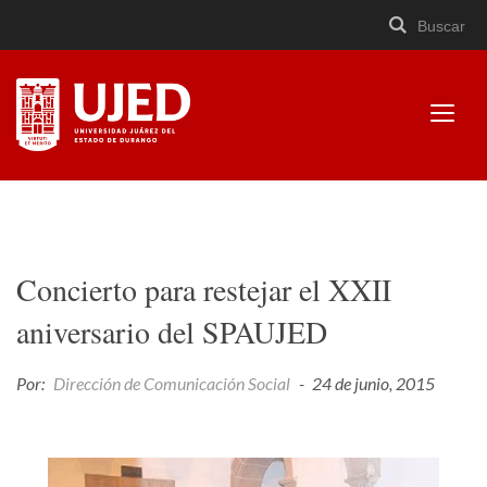
Buscar
Buscar
Cerrar
×
Ir
Buscar
buscad
a
contenido
Mostr
menú
Universidad Juárez del
Estado de Durango
Concierto para restejar el XXII
aniversario del SPAUJED
Por:
Dirección de Comunicación Social
-
24 de junio, 2015